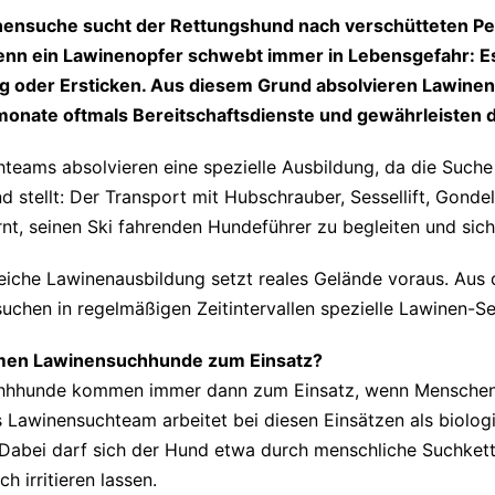
nensuche sucht der Rettungshund nach verschütteten Per
enn ein Lawinenopfer schwebt immer in Lebensgefahr: Es
g oder Ersticken. Aus diesem Grund absolvieren Lawin
onate oftmals Bereitschaftsdienste und gewährleisten dad
teams absolvieren eine spezielle Ausbildung, da die Such
d stellt: Der Transport mit Hubschrauber, Sessellift, Gonde
rnt, seinen Ski fahrenden Hundeführer zu begleiten und sic
reiche Lawinenausbildung setzt reales Gelände voraus. Aus 
suchen in regelmäßigen Zeitintervallen spezielle Lawinen-S
en Lawinensuchhunde zum Einsatz?
hhhunde kommen immer dann zum Einsatz, wenn Menschen d
 Lawinensuchteam arbeitet bei diesen Einsätzen als biolog
abei darf sich der Hund etwa durch menschliche Suchket
h irritieren lassen.