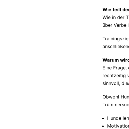
Wie teilt d
Wie in der 
über Verbel
Trainingszi
anschließen
Warum wird
Eine Frage,
rechtzeitig
sinnvoll, di
Obwohl Hund
Trümmersuch
Hunde ler
Motivatio