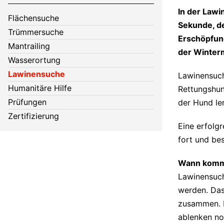
In der Lawi
Flächensuche
Sekunde, d
Trümmersuche
Erschöpfun
Mantrailing
der Winterm
Wasserortung
Lawinensuche
Lawinensuch
Humanitäre Hilfe
Rettungshun
Prüfungen
der Hund le
Zertifizierung
Eine erfolg
fort und be
Wann komm
Lawinensuc
werden. Das
zusammen. D
ablenken noc