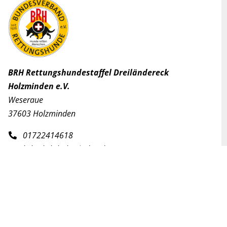
BRH Rettungshundestaffel Dreiländereck
Holzminden e.V.
Weseraue
37603 Holzminden
01722414618
brh@brh-holzminden.de
Copyright @ 2026 BRH Rettungshundestaffel Dreiländereck Holzminden e.V