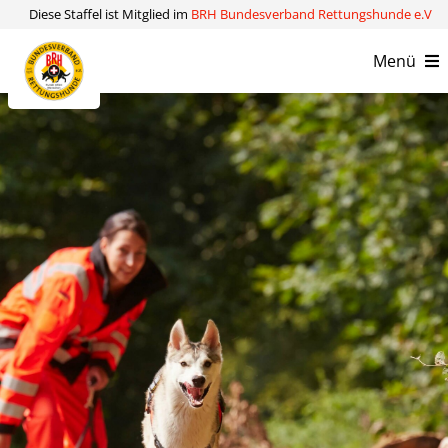
Zum
Diese Staffel ist Mitglied im
BRH Bundesverband Rettungshunde e.V
Inhalt
Menü
springen
Verein
Kompetenzen
Aktuelles
Kontakt