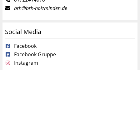
brh@brh-holzminden.de
Social Media
Facebook
Facebook Gruppe
Instagram
Partner
BRH Bundesverband Rettungshunde e.V.
Copyright @ 2026 BRH Rettungshundestaffel Dreiländereck
Holzminden e.V.