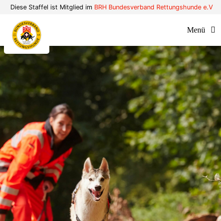
Zum
Diese Staffel ist Mitglied im
BRH Bundesverband Rettungshunde e.V
Inhalt
Menü
springen
Verein
Kompetenzen
Aktuelles
Kontakt